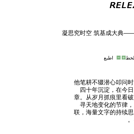
凝思究时空 筑基成大典—
خط
اطبع
他笔耕不辍潜心叩问时
四十年沉淀，在今日
章。从岁月抓痕里看破
寻天地变化的节律，
联，海量文字的持续思