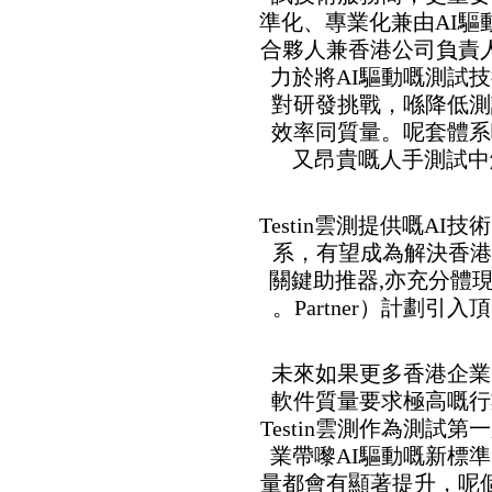
準化、專業化兼由AI驅動
合夥人兼香港公司負責人
力於將AI驅動嘅測試
對研發挑戰，喺降低測
效率同質量。呢套體系
又昂貴嘅人手測試中
Testin雲測提供嘅A
系，有望成為解決香港
關鍵助推器,亦充分體現咗數碼港
Partner）計劃
未來如果更多香港企業
軟件質量要求極高嘅行
Testin雲測作為測
業帶嚟AI驅動嘅新標
量都會有顯著提升，呢個