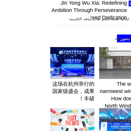
Jin Yong Wu Xia: Redefining
Ambition Through Perseverance
and Dedication!
 860 كيلو مترا مربعا من المياه البحرية الحدودية التي تمتد على طول 3 رقعات بحرية لبنانية بعدما قسم لبنان مياهه الاقليمية
 بصور
ج إيجابية.
这场在杭州举行的
The w
国家级盛会，成果
narrowest wi
丰硕！
How doe
North Wind
Italy c
mini
aesthetics 