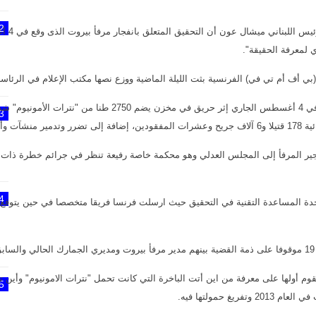
2
بيروت 16
 لمعرفة الحقيقة".
 أف أم تي في) الفرنسية بثت الليلة الماضية ووزع نصها مكتب الإعلام في الرئاسة الل
وكان انفجار ضخم قد وقع في مرفأ بيروت في 4 أغسطس الجاري إثر حري
3
ة اللبنانية.
فجير المرفأ إلى المجلس العدلي وهو محكمة خاصة رفيعة تنظر في جرائم خطرة ذات ال
4
تحدة المساعدة التقنية في التحقيق حيث ارسلت فرنسا فريقا متخصصا في حين يتو
.
لى أن التحقيق من 3 مراحل تقوم أولها على معرفة من اين أتت الباخرة التي كانت تحمل "نترات الامونيوم"
5
يغ حمولتها فيه.