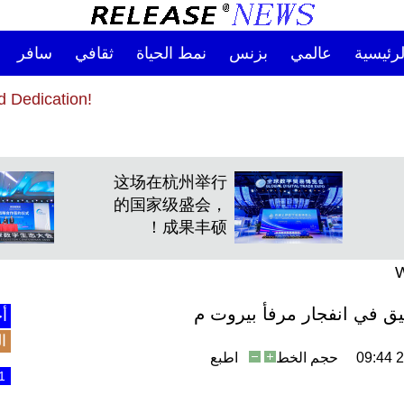
رئيسية
عالمي
بزنس
نمط الحياة
ثقافي
سافر
and Dedication!
and Dedication!
这场在杭州举行
的国家级盛会，
成果丰硕！
W
يق في انفجار مرفأ بيروت م
أخ
ا
2
حجم الخط
اطبع
1