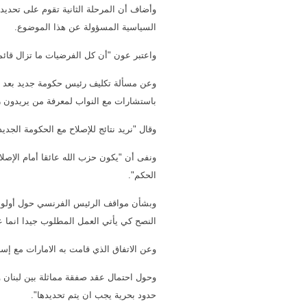
وأضاف أن المرحلة الثانية تقوم على تحديد
السياسية المسؤولة عن هذا الموضوع.
واعتبر عون "أن كل الفرضيات ما تزال قائمة
وعن مسألة تكليف رئيس حكومة جديد بعد است
باستشارات مع النواب لمعرفة من يريدون رئ
وقال "نريد نتائج للإصلاح مع الحكومة الجدي
ونفى أن "يكون حزب الله عائقا أمام الإصل
الحكم".
وبشأن مواقف الرئيس الفرنسي حول أولوية ا
النصح كي يأتي العمل المطلوب جيدا انما عن
وعن الاتفاق الذي قامت به الامارات مع إسر
وحول احتمال عقد صفقة مماثلة بين لبنان و
حدود بحرية يجب ان يتم تحديدها".