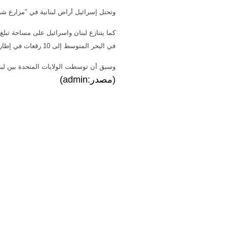
وتحتل إسرائيل أراض لبنانية في "مزارع شبع
في البحر المتوسط إلى 10 رقعات في إطار عمليات منح رخص التنقيب عن الغاز والنفط.
وسبق أن توسطت الولايات المتحدة بين لبنان
(مصدر:admin)