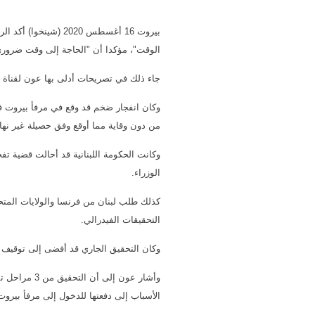
الوقت"، مؤكدا أن "الحاجة إلى وقت ضروري
جاء ذلك في تصريحات أدلى بها عون لقناة (بي
من دون وقاية مما أوقع وفق حصيلة غير نهائية 178 قتيلا و6 آلاف جريح وعشرات المفقودين، إضافة إلى تضرر وتدمير منشآت وأبنية غالبية أحياء العاصم
وكانت الحكومة اللبنانية قد أحالت قضية ت
الوزراء.
كذلك طلب لبنان من فرنسا والولايات الم
التحقيقات الفيدرالي.
وكان التحقيق الجاري قد أفضى إلى توقيف 19 موقوفا على ذمة القضية بينهم مدير مرفأ بيروت ومديري الجمارك الحالي والسابق
وأشار عون إ
الأسباب إلى دفعتها للدخول إلى مرفأ بيروت في العام 2013 وتفر