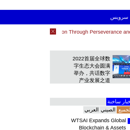
سرویس
ng Wu Xia: Redefining Ambition Through Perseverance 
ng Wu Xia: Redefining Ambition Through Perseverance 
2022首届全球数
字生态大会圆满
举办，共话数字
产业发展之道
بار ساخنة
لجميع
الصيني
العربي
WTSAI Expands Global
Blockchain & Assets