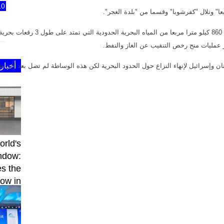
10
ا" وتلال "كفرشوبا" وقسما من "بلدة الغجر".
كما يتنازع لبنان واسرائيل على مساحة تبلغ
أخبار
 وإسرائيل لإنهاء النزاع حول الحدود البحرية لكن هذه الوساطة لم تصل بعد إلى نتائ
orld's
ndow:
s the
ow in
onquer
malist
with j