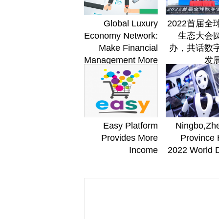
Global Luxury
2022首届全
Economy Network:
生态大会
Make Financial
办，共话数
Management More
发
Diversified
Easy Platform
Ningbo,Zhe
Provides More
Province 
Income
2022 World D
Opportunities for
Eco
Post-pandemic
Confe
People