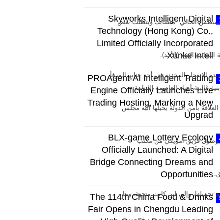
Skyworks Intelligent Digital
 أغسطس 2020 (شينخوا) أكد الرئيس اللبناني ميشال عون أن التحقيق المتعلق بانفجار مرفأ بيروت الذى وقع في 4 أغسطس الحالي "متشابك ويتطلب بعض
Technology (Hong Kong) Co.,
Limited Officially Incorporated
Xunke Intell
بنانية اليوم (الأحد).
ق في مخزن يضم 2750 طنا من "نترات الأمونيوم" شديدة الانفجار المخزنة في أحد عنابر المرفأ
PROAgent-AI Intelligent Trading
Engine Officially Launches Live
Trading Hosting, Marking a New
علاقة بأمن الدولة يحيلها اليه مجلس
Upgrad
BLX-game Lottery Ecology
قع وصول فريق أمريكي من مكتب
Officially Launched: A Digital
Bridge Connecting Dreams and
Opportunities
 وأين تم تحميلها، وإلى اين كانت متجهة، وما
The 114th China Food & Drinks
Fair Opens in Chengdu Leading