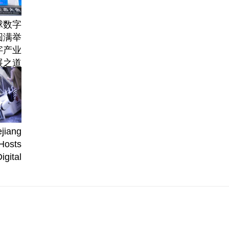
球数字
圆满举
字产业
展之道
jiang
Hosts
igital
nomy
rence