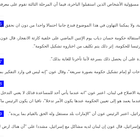
 مسؤولية الأشخاص الذين استقبلوا الباخرة، فيما أن المرحلة الثالثة تقوم على م
6
، ولا يمكننا التهاون في هذا الموضوع فندع جانبا احتمالا واحدا من دون ان نحقق فيه
قالة حكومة حسان دياب يوم الإثنين الماضي على خلفية كارثة الانفجار، قال عون "في
يسا للحكومة، إثر ذلك يتم تكليف من اختاروه تشكيل الحكومة".
دة على أن يحصل ذلك بسرعة لأننا تأخرنا للغاية بذلك".
7
احات أو إمام تشكيل حكومة بصورة سريعة"، وقال عون "إنه ليس في وارد التفكير بم
8
لاصلاح في لبنان، اعتبر عون "انه عندما يأتي أحد للمساعدة فذلك لا يعني التدخل
دما يعمد هو إلى تعيين الحكومة عندها يكون الأمر تدخلا"، نافيا ان يكون الرئيس ما
ائيل، اعتبر الرئيس عون أن "الإمارات بلد مستقل وله الحق بالقيام بما يريده".
9
إسرائيل، قال عون إن لبنان لديه مشاكل مع إسرائيل، مشددا على "أن هناك ارض لبنا